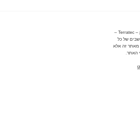
כל הזכויות באתר זה שמורות לטרה טק – Terratec –
בים של כל
 מאתר זה אלא
 האתר.
ט