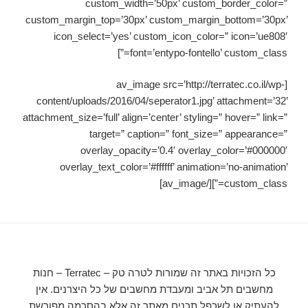
custom_width=’50px’ custom_border_color=”
custom_margin_top=’30px’ custom_margin_bottom=’30px’
icon_select=’yes’ custom_icon_color=” icon=’ue808′
font=’entypo-fontello’ custom_class=”]
[av_image src=’http://terratec.co.il/wp-
content/uploads/2016/04/seperator1.jpg’ attachment=’32’
attachment_size=’full’ align=’center’ styling=” hover=” link=”
target=” caption=” font_size=” appearance=”
overlay_opacity=’0.4′ overlay_color=’#000000′
overlay_text_color=’#ffffff’ animation=’no-animation’
custom_class=”][/av_image]
כל הזכויות באתר זה שמורות לטרה טק – Terratec – חנות
מחשבים תל אביב ומעבדת מחשבים של כל היצרנים. אין
להעתיק או לשכפל תכנים מאתר זה אלא בהסכמה מפורשת