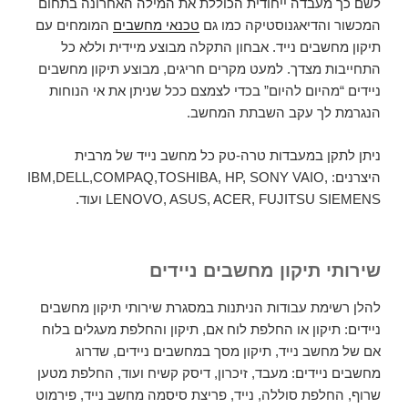
לשם כך מעבדה ייחודית הכוללת את המילה האחרונה בתחום
המכשור והדיאגנוסטיקה כמו גם
טכנאי מחשבים
המומחים עם
תיקון מחשבים נייד. אבחון התקלה מבוצע מיידית וללא כל
התחייבות מצדך. למעט מקרים חריגים, מבוצע תיקון מחשבים
ניידים “מהיום להיום” בכדי לצמצם ככל שניתן את אי הנוחות
הנגרמת לך עקב השבתת המחשב.
ניתן לתקן במעבדות טרה-טק כל מחשב נייד של מרבית
היצרנים: IBM,DELL,COMPAQ,TOSHIBA, HP, SONY VAIO,
LENOVO, ASUS, ACER, FUJITSU SIEMENS ועוד.
שירותי תיקון מחשבים ניידים
להלן רשימת עבודות הניתנות במסגרת שירותי תיקון מחשבים
ניידים: תיקון או החלפת לוח אם, תיקון והחלפת מעגלים בלוח
אם של מחשב נייד, תיקון מסך במחשבים ניידים, שדרוג
מחשבים ניידים: מעבד, זיכרון, דיסק קשיח ועוד, החלפת מטען
שרוף, החלפת סוללה, נייד, פריצת סיסמה מחשב נייד, פירמוט