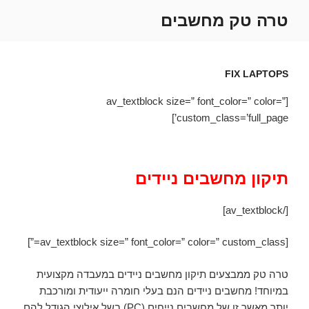
ילוג
טרה טק מחשבים
תוכן
FIX LAPTOPS
[av_textblock size=” font_color=” color=”
custom_class=’full_page’]
תיקון מחשבים ניידים
[/av_textblock]
[av_textblock size=” font_color=” color=” custom_class=”]
טרה טק ממבצעים תיקון מחשבים ניידים במעבדה מקצועית
במיוחד! מחשבים ניידים הנם בעלי חומרה ייעודית ומורכבת
יותר מאשר זו של מחשבים נייחים (PC) בשל אילוצי הגודל להם