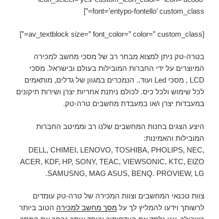
font=’entypo-fontello’ custom_class=”]
[av_textblock size=” font_color=” color=” custom_class=”]
בטרה-טק ניתן למצוא מבחר רב של מסכי מחשב למכירה
המיוצרים על ידי החברות המובילות בעולם ובישראל. מסכי
LCD , מסכי
Led
ועוד.. הנמכרים במגוון של גדלים, מותאמים
לכל שימוש ולכל כיס. לכולם ניתנת אחריות יצרן ושירות תיקונים
במעבדות יצרן ו/או במעבדת מחשבים טרה-טק.
היצע הצגים בחנות המחשבים שלנו רב וממיטב החברות
המובילות והאמינות:
DELL, CHIMEI, LENOVO, TOSHIBA, PHOLIPS, NEC,
ACER, KDF, HP, SONY, TEAC, VIEWSONIC, KTC, EIZO
SAMUSNG, MAG ASUS, BENQ. PROVIEW, LG.
צוות טכנאי המחשבים וצוות המכירה של טרה-טק עומדים
לרשותך וידעו להמליץ לך על
מסך מחשב למכירה
הטוב ביותר