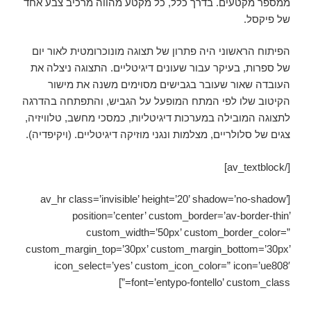
ממספר מקטעים. בדרך כלל, כל מקטע מהווה מרכיב צבע אחד
של פיקסל.
הפיתוח הראשוני היה פתרון של תצוגה מונוכרומטית לאור יום
של ספרות, בעיקר עבור שעונים דיגיטליים. התצוגה ניצלה את
העובדה שאור שעובר בגבישים מסוימים משנה את מישור
הקיטוב שלו לפי המתח המופעל על הגביש, והתפתחה בהדרגה
לתצוגה המובילה במערכות דיגיטליות, כמסכי מחשב, טלוויזיה,
צגים של סלולריים, מצלמות ונגני מוזיקה דיגיטליים. (ויקיפדיה).
[/av_textblock]
[av_hr class=’invisible’ height=’20’ shadow=’no-shadow’
position=’center’ custom_border=’av-border-thin’
custom_width=’50px’ custom_border_color=”
custom_margin_top=’30px’ custom_margin_bottom=’30px’
icon_select=’yes’ custom_icon_color=” icon=’ue808′
font=’entypo-fontello’ custom_class=”]