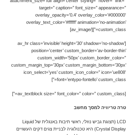
attachment_size=’full’ align=’center’ styling=” hover=” link=”
target=” caption=” font_size=” appearance=”
overlay_opacity=’0.4′ overlay_color=’#000000′
overlay_text_color=’#ffffff’ animation=’no-animation’
custom_class=”][/av_image]
[av_hr class=’invisible’ height=’30’ shadow=’no-shadow’
position=’center’ custom_border=’av-border-thin’
custom_width=’50px’ custom_border_color=”
custom_margin_top=’30px’ custom_margin_bottom=’30px’
icon_select=’yes’ custom_icon_color=” icon=’ue808′
font=’entypo-fontello’ custom_class=”]
[av_textblock size=” font_color=” color=” custom_class=”]
טרה טריוויה
למסך מחשב
LCD (תצוגת גביש נוזלי, ראשי תיבות באנגלית של Liquid
Crystal Display) היא טכנולוגיה לבניית צגים דקים העשויים