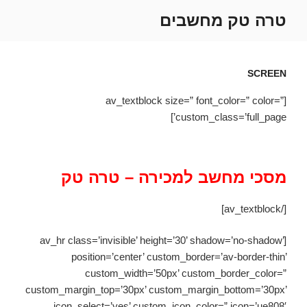
ילוג
טרה טק מחשבים
תוכן
SCREEN
[av_textblock size=” font_color=” color=”
custom_class=’full_page’]
מסכי מחשב למכירה – טרה טק
[/av_textblock]
[av_hr class=’invisible’ height=’30’ shadow=’no-shadow’
position=’center’ custom_border=’av-border-thin’
custom_width=’50px’ custom_border_color=”
custom_margin_top=’30px’ custom_margin_bottom=’30px’
icon_select=’yes’ custom_icon_color=” icon=’ue808′