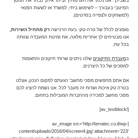
בשבילך. אנו נלמד את העדפותיך וביחד איתך נבחר את המסך
המיטבי בעבורך – לשימוש ביתי, למשרד או לשעות הפנאי
(למשחקים ולצפייה בסרטים).
נאמנים לכלל של טרה-טק- בעת הרכישה
רק מתחיל השירות
.
אנו מבטיחים לך אחריות מלאה, את זמינות המעבדה וצוותה
בכל עת.
ב
מעבדת התיקונים
שלנו ניתנים שרותי תיקונים והתאמות
למסכים של כל היצרנים.
אם אתם מחפשים מסכי מחשב
‘
הגעתם למקום הנכון, אצלנו
בטרה טק איכות ושרות זה מעבר לכל. אנו נשמח להציג לכם
מסכי מחשב למכירה מהחברות המובילות בתחום.
[/av_textblock]
[av_image src=’http://terratec.co.il/wp-
content/uploads/2016/04/screen4.jpg’ attachment=’223′