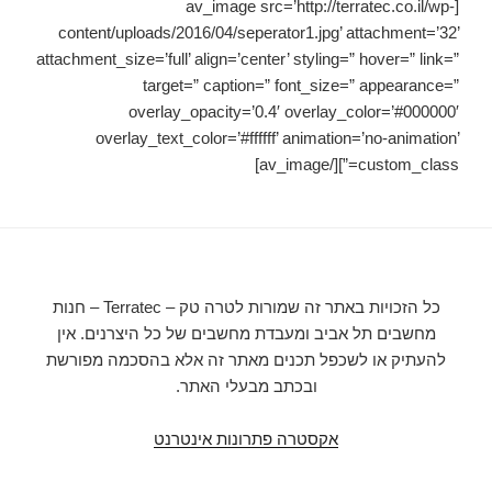
[av_image src=’http://terratec.co.il/wp-
content/uploads/2016/04/seperator1.jpg’ attachment=’32’
attachment_size=’full’ align=’center’ styling=” hover=” link=”
target=” caption=” font_size=” appearance=”
overlay_opacity=’0.4′ overlay_color=’#000000′
overlay_text_color=’#ffffff’ animation=’no-animation’
custom_class=”][/av_image]
כל הזכויות באתר זה שמורות לטרה טק – Terratec – חנות
מחשבים תל אביב ומעבדת מחשבים של כל היצרנים. אין
להעתיק או לשכפל תכנים מאתר זה אלא בהסכמה מפורשת
ובכתב מבעלי האתר.
אקסטרה פתרונות אינטרנט