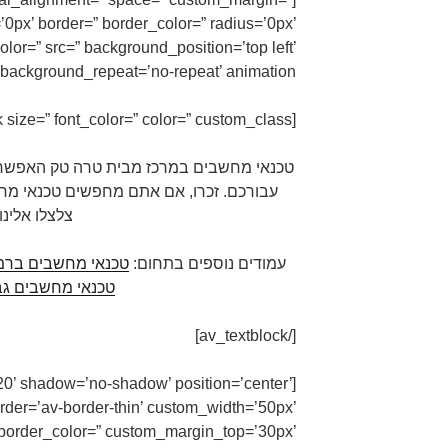
0px’ border=” border_color=” radius=’0px’
lor=” src=” background_position=’top left’
background_repeat=’no-repeat’ animation=”][/av_one_fifth]
[av_textblock size=” font_color=” color=” custom_class=”]
טכנאי מחשבים במרכז מבית טרה טק האפשרות
עבורכם. זכרו, אם אתם מחפשים טכנאי מח
צלצלו אלינו.
עמודים נוספים בתחום:
טכנאי מחשבים ברמת
טכנאי מחשבים גב
[/av_textblock]
=’20’ shadow=’no-shadow’ position=’center’
der=’av-border-thin’ custom_width=’50px’
order_color=” custom_margin_top=’30px’