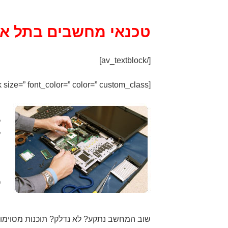
טכנאי מחשבים בתל אב
[/av_textblock]
[av_textblock size=” font_color=” color=” custom_class=”]
מ
ל
ל
ש
ה
ה
ט
ו
שוב המחשב נתקע? לא נדלק? תוכנות מסוימו