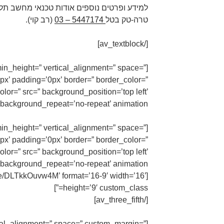
למידע ופרטים נוספים אודות טכנאי מחשב תל
טרה-טק בטל
5447174 – 03
(רב קוי).
[/av_textblock]
t min_height=” vertical_alignment=” space=”
x’ padding=’0px’ border=” border_color=”
lor=” src=” background_position=’top left’
background_repeat=’no-repeat’ animation=”][/av_one_fifth]
 min_height=” vertical_alignment=” space=”
x’ padding=’0px’ border=” border_color=”
lor=” src=” background_position=’top left’
background_repeat=’no-repeat’ animation=”]
.be/DLTkkOuvw4M’ format=’16-9′ width=’16’
height=’9′ custom_class=”]
[/av_three_fifth]
ical_alignment=” space=” custom_margin=”