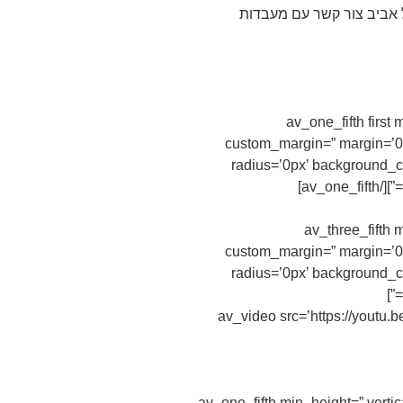
 אביב צור קשר עם מעבדות
[av_one_fifth firs
custom_margin=” margin=’0p
radius=’0px’ background_co
[av_three_fifth
custom_margin=” margin=’0p
radius=’0px’ background_co
[av_video src=’https://youtu
[av_one_fifth min_height=” vert