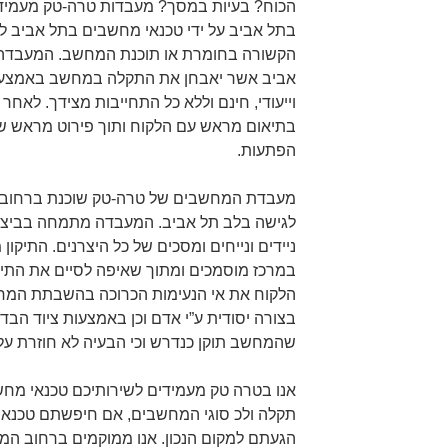
הכוח? בעיות במסך? מעבדות טרה-טק מעמיד
בתל אביב על ידי טכנאי מחשבים בתל אביב לפ
הקשורה בחומרת או תוכנת המחשב. המעבדה 
אביב אשר יאבחן את התקלה במחשב באמצעות
וייעודי, חינם וללא כל התחייבות מצידך. לאחר
בתיאום מראש עם הלקוח ותוך פירוט מראש של 
הפתעות.
מעבדת המחשבים של טרה-טק שוכנת ברחוב אבן
לגישה בלב תל אביב. המעבדה מתמחה בביצוע
ניידים ונייחים ומסכים של כל היצרנים. התיקו
במרכז מוסמכים ומתוך שאיפה לסיים את התיקו
הלקוח את אי הנעימות הכרוכה בהשבתת המח
בצורה יסודית ע”י אדם וכן באמצעות ציוד הב
שהמחשב תוקן כנדרש וכי הבעיה לא חוזרת על
אנו בטרה טק מעמידים לשירותיכם טכנאי מחש
תקלה ולכ סוגי המחשבים, אם חיפשתם טכנאי
הגעתם למקום הנכון. אנו ממוקמים ברחוב המרכ