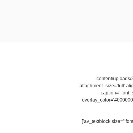
content/uploads/
attachment_size=’full’ ali
caption=” font_
overlay_color=’#000000′ 