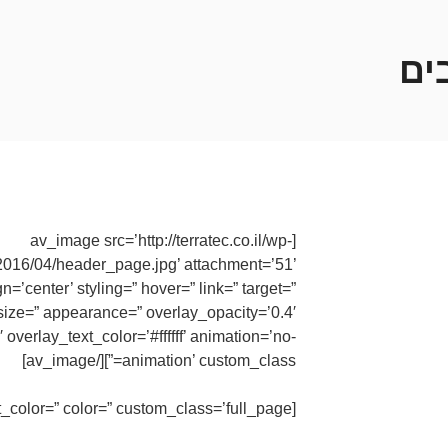
ים
[av_image src=’http://terratec.co.il/wp-
2016/04/header_page.jpg’ attachment=’51’
gn=’center’ styling=” hover=” link=” target=”
size=” appearance=” overlay_opacity=’0.4′
overlay_text_color=’#ffffff’ animation=’no-
animation’ custom_class=”][/av_image]
[av_textblock size=” font_color=” color=” custom_class=’full_page’]