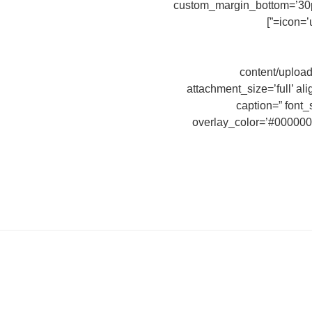
custom_margin_bottom=’30px
icon=’
content/upload
attachment_size=’full’ ali
caption=” font_
overlay_color=’#000000′ 