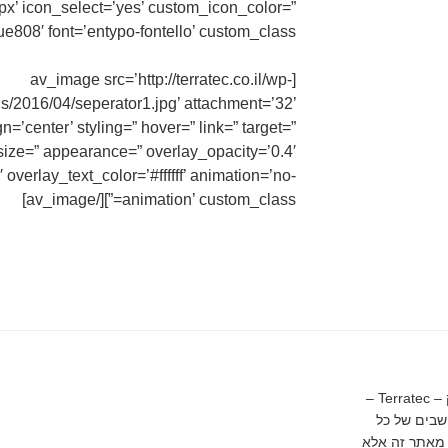
’ icon_select=’yes’ custom_icon_color=”
ue808′ font=’entypo-fontello’ custom_class=”]
[av_image src=’http://terratec.co.il/wp-
s/2016/04/seperator1.jpg’ attachment=’32’
gn=’center’ styling=” hover=” link=” target=”
size=” appearance=” overlay_opacity=’0.4′
overlay_text_color=’#ffffff’ animation=’no-
animation’ custom_class=”][/av_image]
כל הזכויות באתר זה שמורות לטרה טק – Terratec –
בים של כל
 מאתר זה אלא