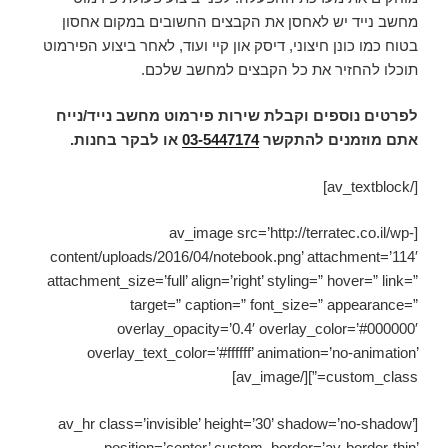
מחשב נייד יש לאחסן את הקבצים החשובים במקום אחסון
בטוח כמו כונן חיצוני, דיסק און קיי ועוד, לאחר ביצוע הפירמוט
תוכלו להחזיר את כל הקבצים למחשב שלכם.
לפרטים נוספים וקבלת שירות פירמוט מחשב נייד/נייח
אתם מוזמנים להתקשר
03-5447174
או לבקר בחנות.
[/av_textblock]
[av_image src=’http://terratec.co.il/wp-
content/uploads/2016/04/notebook.png’ attachment=’114′
attachment_size=’full’ align=’right’ styling=” hover=” link=”
target=” caption=” font_size=” appearance=”
overlay_opacity=’0.4′ overlay_color=’#000000′
overlay_text_color=’#ffffff’ animation=’no-animation’
custom_class=”][/av_image]
[av_hr class=’invisible’ height=’30’ shadow=’no-shadow’
position=’center’ custom_border=’av-border-thin’