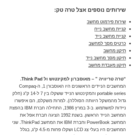
שירותים נוספים אצל טרה טק:
שירות פירמוט מחשב
קניית מחשב נייח
קניית מחשב נייד
כרטיס מסך למחשב
תיקון מחשב
תיקון מסך מחשב נייד
תיקון מעבדת מחשב
“טרה טריוויה ” – מאוסברון למקינטוש ול Think Pad.
המחשבים הניידים הראשונים היו האוסבורן 1, ה-Compaq
portable series והמקינטוש הנייד ששקלו בין 7 ל-14 ק”ג (חלק
גדול מהמשקל היוותה הסוללה). למרות משקלם, הם איפשרו
ניידות למשתמש. ב-3 במרץ 1986, התחילה חברת IBM בהפצת
המחשב הנייד הראשון. בשנת 1992 הציגה חברת אפל את
המחשב PowerBook וחברת IBM את המחשב ThinkPad. שני
המחשבים היו בעלי צג LCD ושקלו פחות מ-4.5 ק”ג, בגלל